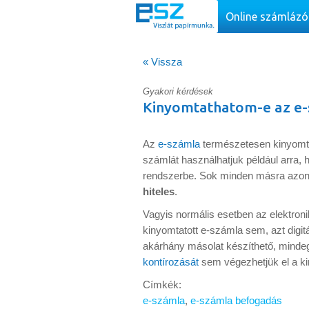
Online számlázó
« Vissza
Gyakori kérdések
Kinyomtathatom-e az e-
Az
e-számla
természetesen kinyomta
számlát használhatjuk például arra, 
rendszerbe. Sok minden másra azon
hiteles
.
Vagyis normális esetben az elektro
kinyomtatott e-számla sem, azt digitá
akárhány másolat készíthető, mindegy
kontírozását
sem végezhetjük el a ki
Címkék:
e-számla
,
e-számla befogadás