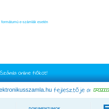
DF formátumú e-számlák esetén
lektronikusszamla.hu
DOKUMENTUMOK