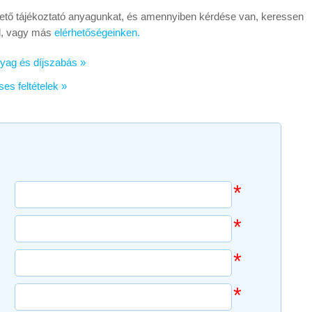
lérhető tájékoztató anyagunkat, és amennyiben kérdése van, keressen
el, vagy más
elérhetőségeinken.
yag és díjszabás »
es feltételek »
*
*
*
*