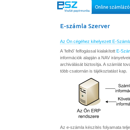
Online számlázó
E-számla Szerver
Az Ön cégéhez kihelyezett E-Száml
A 'felhő' felfogással kialakított
E-Szám
információk alapján a NAV irányelvei
archiválását biztosítja. A számlát to
több csatornán is tájékoztatást kap.
Az e-számla készítés folyamata telj