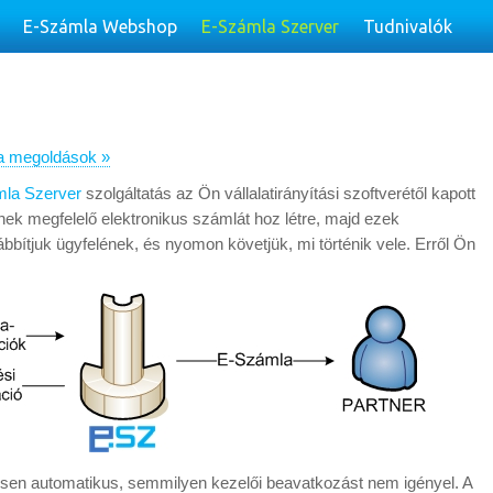
E-Számla Webshop
E-Számla Szerver
Tudnivalók
a megoldások »
la Szerver
szolgáltatás az Ön vállalatirányítási szoftverétől kapott
nek megfelelő elektronikus számlát hoz létre, majd ezek
vábbítjuk ügyfelének, és nyomon követjük, mi történik vele. Erről Ön
esen automatikus, semmilyen kezelői beavatkozást nem igényel. A