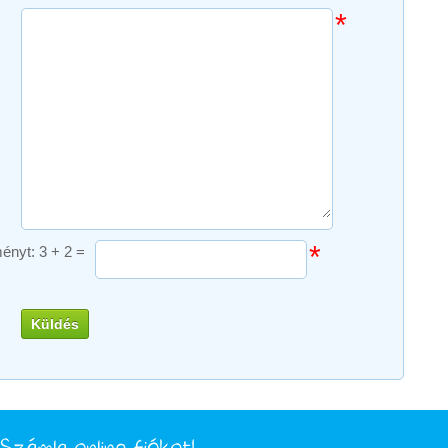
*
*
ményt:
3 + 2 =
Küldés