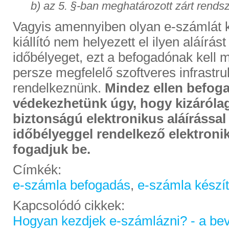
b) az 5. §-ban meghatározott zárt rends
Vagyis amennyiben olyan e-számlát 
kiállító nem helyezett el ilyen aláírást
időbélyeget, ezt a befogadónak kell 
persze megfelelő szoftveres infrastruk
rendelkeznünk.
Mindez ellen befog
védekezhetünk úgy, hogy kizárólag
biztonságú elektronikus aláírással
időbélyeggel rendelkező elektroni
fogadjuk be.
Címkék:
e-számla befogadás
,
e-számla készí
Kapcsolódó cikkek:
Hogyan kezdjek e-számlázni? - a bev