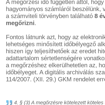
A megőrzési idő független attól, hogy
hagyományos számláról beszélünk, v
a számviteli törvényben található
8 é
megőrizni
.
Fontos látnunk azt, hogy az elektroni
lehetséges minősített időbélyegző al
hiszen így teljesíthetőek az eredet hi
adattartalom sértetlenségére vonatk
a megőrzéshez elkerülhetetlen az, ho
időbélyeget. A digitális archiválás sza
114/2007. (XII. 29.) GKM rendelet err
4. § (3) A megőrzésre kötelezett köteles 