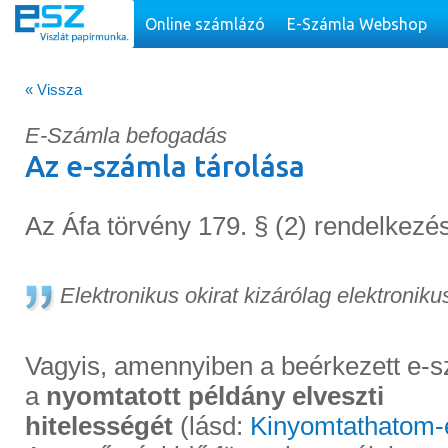
Online számlázó
E-Számla Webshop
« Vissza
E-Számla befogadás
Az e-számla tárolása
Az Áfa törvény 179. § (2) rendelkezés
Elektronikus okirat kizárólag elektronik
Vagyis, amennyiben a beérkezett e-s
a
nyomtatott példány elveszti
hitelességét
(lásd:
Kinyomtathatom-