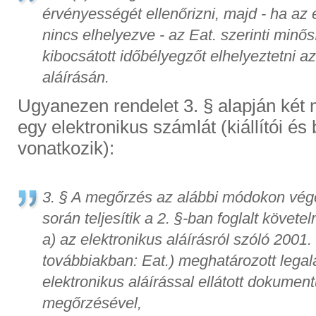
érvényességét ellenőrizni, majd - ha az
nincs elhelyezve - az Eat. szerinti minősí
kibocsátott időbélyegzőt elhelyeztetni 
aláírásán.
Ugyanezen rendelet 3. § alapján két
egy elektronikus számlát (kiállítói és 
vonatkozik):
3. § A megőrzés az alábbi módokon vé
során teljesítik a 2. §-ban foglalt követ
a) az elektronikus aláírásról szóló 2001
továbbiakban: Eat.) meghatározott legal
elektronikus aláírással ellátott dokument
megőrzésével,