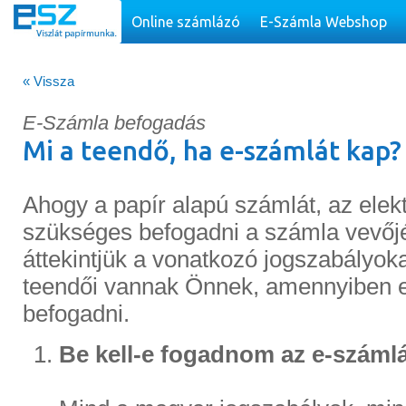
Online számlázó
E-Számla Webshop
« Vissza
E-Számla befogadás
Mi a teendő, ha e-számlát kap?
Ahogy a papír alapú számlát, az elek
szükséges befogadni a számla vevőj
áttekintjük a vonatkozó jogszabályoka
teendői vannak Önnek, amennyiben e
befogadni.
Be kell-e fogadnom az e-száml