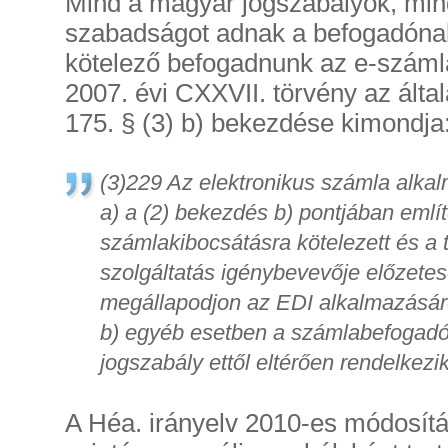
Mind a magyar jogszabályok, min
szabadságot adnak a befogadóna
kötelező befogadnunk az e-száml
2007. évi CXXVII. törvény az álta
175. § (3) b) bekezdése kimondja
(3)229 Az elektronikus számla alkal
a) a (2) bekezdés b) pontjában említ
számlakibocsátásra kötelezett és a 
szolgáltatás igénybevevője előzete
megállapodjon az EDI alkalmazásáró
b) egyéb esetben a számlabefogadó
jogszabály ettől eltérően rendelkezik
A Héa. irányelv 2010-es módosítá