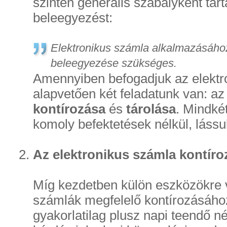
szintén generális szabályként tar
beleegyezést:
Elektronikus számla alkalmazásáh
beleegyezése szükséges.
Amennyiben befogadjuk az elektr
alapvetően két feladatunk van: a
kontírozása
és
tárolása
. Mindké
komoly befektetések nélkül, lássu
Az elektronikus számla kontíro
Míg kezdetben külön eszközökre v
számlák megfelelő kontírozásáh
gyakorlatilag plusz napi teendő n