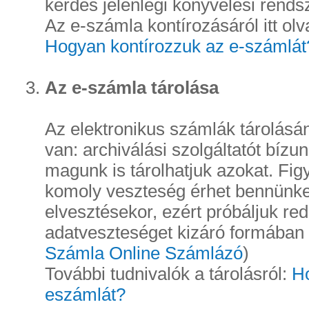
kérdés jelenlegi könyvelési rends
Az e-számla kontírozásáról itt ol
Hogyan kontírozzuk az e-számlát
Az e-számla tárolása
Az elektronikus számlák tárolásá
van: archiválási szolgáltatót bízu
magunk is tárolhatjuk azokat. Fig
komoly veszteség érhet bennünket
elvesztésekor, ezért próbáljuk r
adatveszteséget kizáró formában t
Számla Online Számlázó
)
További tudnivalók a tárolásról:
Ho
eszámlát?