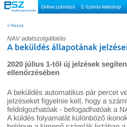
Online számlázó
E-Számla Webshop
« Vissza
NAV adatszolgáltatás
A beküldés állapotának jelzése
2020 július 1-től új jelzések segít
ellenőrzésében
A beküldés automatikus pár percet ve
jelzéseket figyelnie kell, hogy a szám
feldolgozhatóak - befogadhatóak a NA
A küldés folyamatát különböző ikonokk
belépve a kimenő számlák listában a 