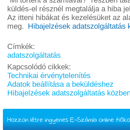
"Mi történt a számlával?" részben talá
küldés-el résznél megtalálja a hiba je
Az itteni hibákat és kezelésüket az alá
meg.
Hibajelzések adatszolgáltatás
Címkék:
adatszolgáltatás
Kapcsolódó cikkek:
Technikai érvénytelenítés
Adatok beállítása a beküldéshez
Hibajelzések adatszolgáltatás közbe